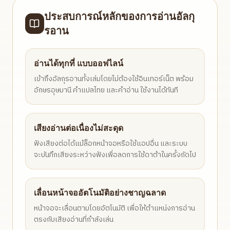
ประสบการณ์หลักของการอ่านอัลกุ
รอาน
อ่านได้ทุกที่ แบบออฟไลน์
เข้าถึงอัลกุรอานทั้งเล่มโดยไม่ต้องใช้อินเทอร์เน็ต พร้อม
อักษรอุษมานี คำแปลไทย และคำอ่าน ใช้งานได้ทันที
เสียงอ่านต่อเนื่องไม่สะดุด
ฟังเสียงต่อได้แม้ล็อกหน้าจอหรือใช้แอปอื่น และระบบ
จะบันทึกเสียงระหว่างฟังเพื่อลดการใช้ดาต้าในครั้งถัดไป
เลื่อนหน้าจออัตโนมัติอย่างชาญฉลาด
หน้าจอจะเลื่อนตามโดยอัตโนมัติ เพื่อให้ตำแหน่งการอ่าน
ตรงกับเสียงอ่านที่กำลังเล่น