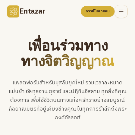
Entazar
ดาวน์โหลดแอป
เพื่อนร่วมทาง
ทางจิตวิญญาณ
แพลตฟอร์มสำหรับมุสลิมยุคใหม่ รวมเวลาละหมาด
แม่นยำ อัลกุรอาน ดุอาอ์ และปฏิทินอิสลาม ทุกสิ่งที่คุณ
ต้องการ เพื่อใช้ชีวิตบนทางแห่งศรัทธาอย่างสมบูรณ์
กัลยาณมิตรที่อยู่เคียงข้างคุณ ในทุกการรำลึกถึงพระ
องค์อัลลอฮ์