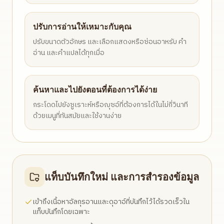
ปรับการอ่านให้เหมาะกับคุณ
ปรับขนาดตัวอักษร และเลือกแสดงหรือซ่อนอาหรับ คำ
อ่าน และคำแปลได้ทุกเมื่อ
ค้นหาและไปยังตอนที่ต้องการได้ง่าย
กระโดดไปยังซูเราะห์หรือญุซอ์ที่ต้องการได้ในไม่กี่วินาที
ด้วยเมนูที่ทันสมัยและใช้งานง่าย
แท็บบันทึกใหม่ และการสำรองข้อมูล
เข้าถึงเนื้อหาอัลกุรอานและดุอาอ์ที่บันทึกไว้ได้รวดเร็วใน
แท็บบันทึกโดยเฉพาะ