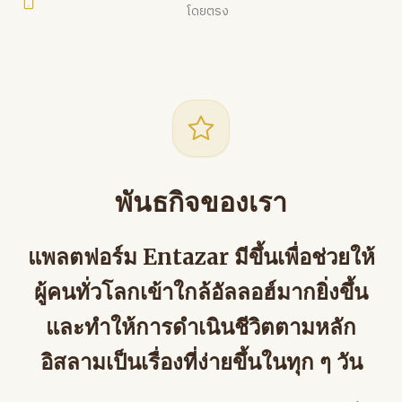
โดยตรง
พันธกิจของเรา
แพลตฟอร์ม Entazar มีขึ้นเพื่อช่วยให้
ผู้คนทั่วโลกเข้าใกล้อัลลอฮ์มากยิ่งขึ้น
และทำให้การดำเนินชีวิตตามหลัก
อิสลามเป็นเรื่องที่ง่ายขึ้นในทุก ๆ วัน