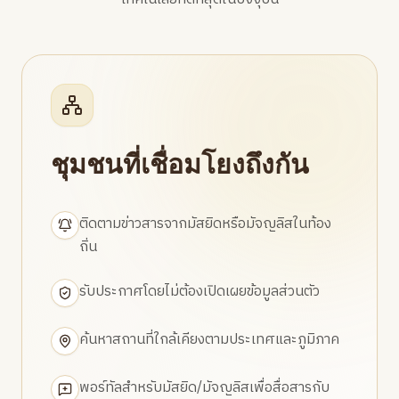
ชุมชนที่เชื่อมโยงถึงกัน
ติดตามข่าวสารจากมัสยิดหรือมัจญลิสในท้อง
ถิ่น
รับประกาศโดยไม่ต้องเปิดเผยข้อมูลส่วนตัว
ค้นหาสถานที่ใกล้เคียงตามประเทศและภูมิภาค
พอร์ทัลสำหรับมัสยิด/มัจญลิสเพื่อสื่อสารกับ