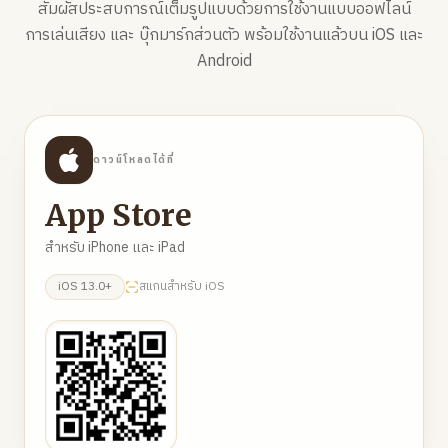
สัมผัสประสบการณ์เต็มรูปแบบด้วยการใช้งานแบบออฟไลน์
การเล่นเสียง และ
บุ๊กมาร์กส่วนตัว
พร้อมใช้งานแล้วบน iOS และ
Android
ดาวน์โหลดได้ที่
App Store
สำหรับ iPhone และ iPad
iOS 13.0+
สแกนสำหรับ iOS