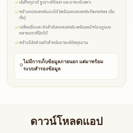
บันทึกดุอาอ์ ซูเราะห์ทั้งบท และอายะห์เฉพาะ
สร้างคอลเลกชันเองได้ (พร้อมคอลเลกชัน Favorites เริ่ม
ต้น)
เปลี่ยนชื่อและจัดลำดับคอลเลกชัน พร้อมหน้าท่องดูแบบ
หลายแถวที่ปัดได้
สร้างโน้ตส่วนตัวสำหรับอายะห์อัลกุรอาน
ไม่มีการเก็บข้อมูลภายนอก แต่มาพร้อม
ระบบสำรองข้อมูล
ดาวน์โหลดแอป