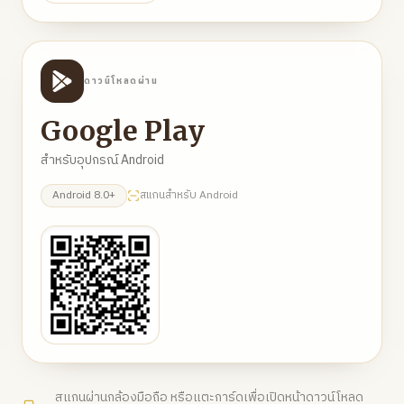
ดาวน์โหลดผ่าน
Google Play
สำหรับอุปกรณ์ Android
Android 8.0+
สแกนสำหรับ Android
สแกนผ่านกล้องมือถือ หรือแตะการ์ดเพื่อเปิดหน้าดาวน์โหลด